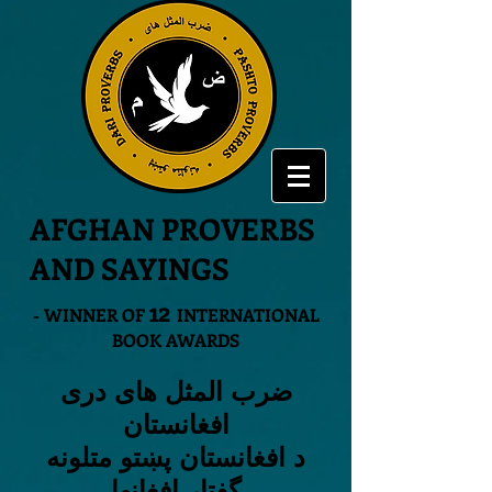
AFGHAN PROVERBS
AND SAYINGS
12
- WINNER OF
INTERNATIONAL
BOOK AWARDS
ضرب المثل های دری
افغانستان
د افغانستان پښتو متلونه
گفتار افغانها